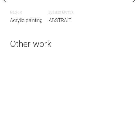
MEDIUM
SUBJECT MATTER
Acrylic painting
ABSTRAIT
MEDIUM
SUBJECT MATTER
Acrylic painting
ABSTRAIT
Other work