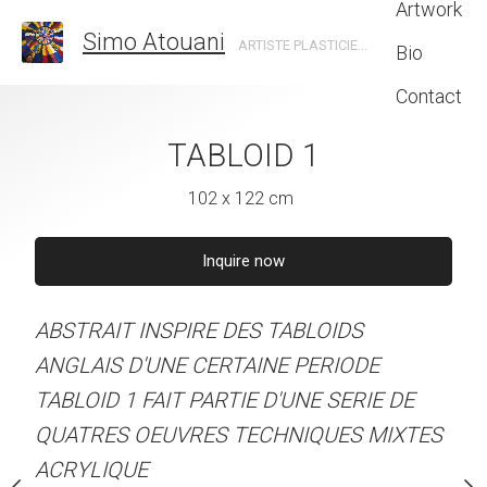
Artwork
Simo Atouani
ARTISTE PLASTICIEN MONTRÉAL RABAT
Bio
Contact
 INSTANT AU
TABLOID 1
TABLOI
RADIS
102 x 122 cm
102 x 122
 x 190 cm
Inquire now
Inquire 
Sold
ABSTRAIT INSPIRE DES TABLOIDS
ABSTRAIT INSPIRE DES
LES DE JOIE DE VIVRE
ANGLAIS D'UNE CERTAINE PERIODE
ANGLAIS D'UNE CERTAI
E.
TABLOID 1 FAIT PARTIE D'UNE SERIE DE
TABLOID 4 FAIT PARTIE 
QUATRES OEUVRES TECHNIQUES MIXTES
QUATRES OEUVRES
ACRYLIQUE