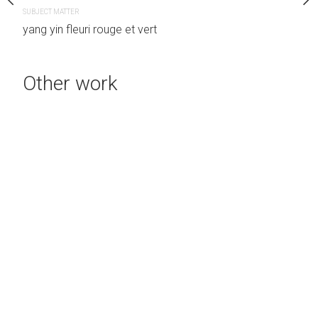
Other
SUBJECT MATTER
yang yin fleuri rouge et vert
ER
 LYRIQUE SYMBOLIQUE
Other work